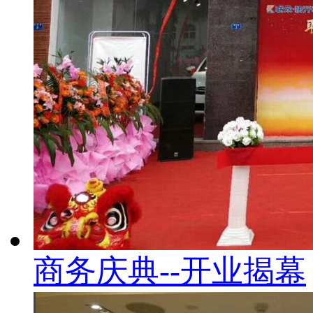
商务庆典--开业揭幕